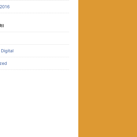
2016
RI
 Digital
ized