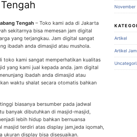
Tengah
November 
aliabang Tengah
– Toko kami ada di Jakarta
KATEGO
yah sekitarnya bisa memesan jam digital
arga yang terjangkau. Jam digital sangat
Artikel
ng ibadah anda dimasjid atau mushola.
Artikel Jam
i toko kami sangat memperhatikan kualitas
Uncategor
jid yang kami jual kepada anda. jam digital
menunjang ibadah anda dimasjid atau
ukan waktu shalat secara otomatis bahkan
tinggi biasanya bersumber pada jadwal
itu banyak dibutuhkan di masjid-masjid,
enjadi lebih hidup bahkan bernuansa
l masjid terdiri atas display jam,jeda iqomah,
a ukuran display bisa disesuaikan.