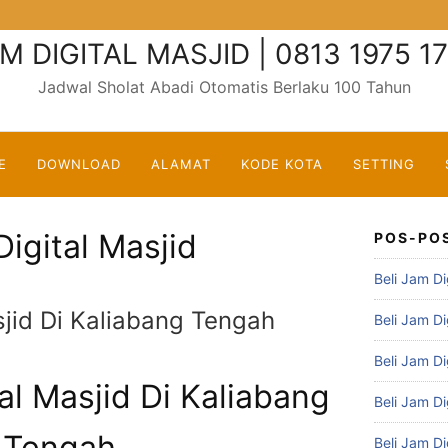
M DIGITAL MASJID | 0813 1975 1
Jadwal Sholat Abadi Otomatis Berlaku 100 Tahun
E
DOWNLOAD
ALAMAT
KODE KOTA
SETTING
Digital Masjid
POS-PO
Beli Jam Di
sjid Di Kaliabang Tengah
Beli Jam Di
Beli Jam Di
al Masjid Di Kaliabang
Beli Jam Di
Tengah
Beli Jam Di